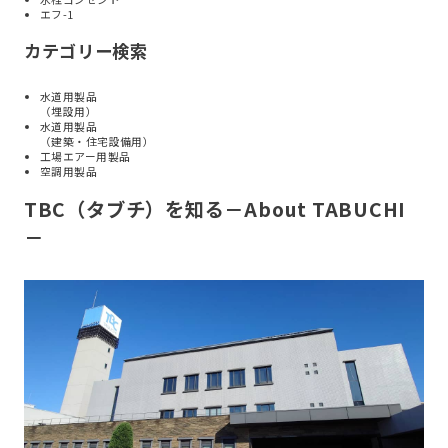
エフ-1
カテゴリー検索
水道用製品
（埋設用）
水道用製品
（建築・住宅設備用）
工場エアー用製品
空調用製品
TBC（タブチ）を知る
－
About TABUCHI
－