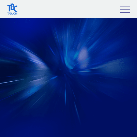
コ
ン
テ
ン
ツ
へ
ス
キ
ッ
プ