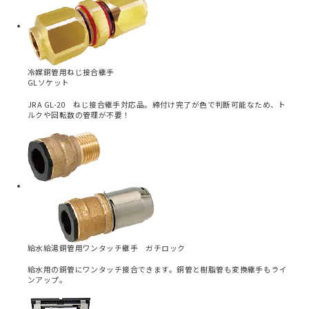
冷媒銅管用ねじ接合継手
GLソケット
JRA GL-20 ねじ接合継手対応品。締付け完了が色で判断可能なため、ト
ルクや回転数の管理が不要！
給水給湯銅管用ワンタッチ継手 ガチロック
給水用の銅管にワンタッチ接合できます。銅管と樹脂管も変換継手もライ
ンアップ。