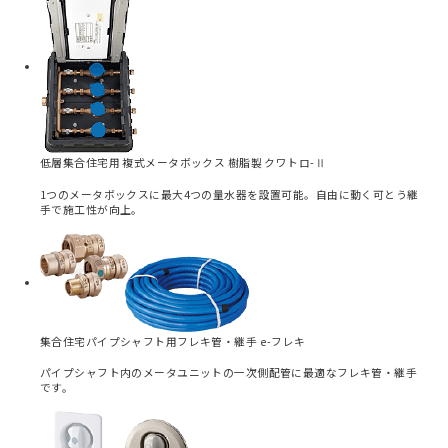
低層集合住宅用 複式メータボックス 樹脂製 クワトロ-Ⅱ
1つのメータボックスに最大4つの量水器を設置可能。自由に動く可とう継
手で施工性が向上。
集合住宅パイプシャフト用フレキ管・継手 e-フレキ
パイプシャフト内のメータユニットの一次側配管に最適なフレキ管・継手
です。