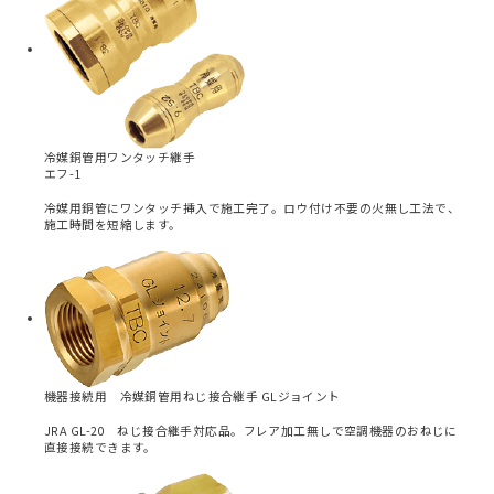
冷媒銅管用ワンタッチ継手
エフ-1
冷媒用銅管にワンタッチ挿入で施工完了。ロウ付け不要の火無し工法で、
施工時間を短縮します。
機器接続用 冷媒銅管用ねじ接合継手 GLジョイント
JRA GL-20 ねじ接合継手対応品。フレア加工無しで空調機器のおねじに
直接接続できます。