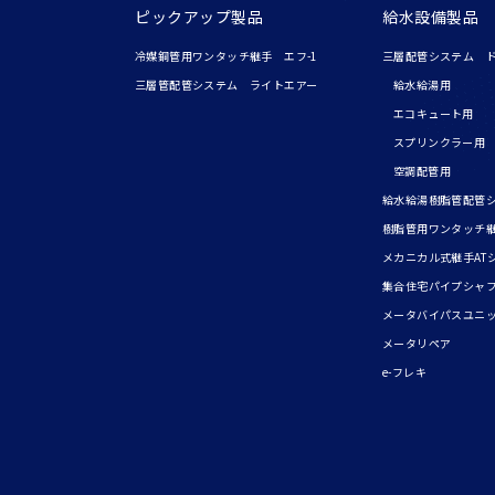
ピックアップ製品
給水設備製品
冷媒銅管用ワンタッチ継手 エフ-1
三層配管システム 
三層管配管システム ライトエアー
給水給湯用
エコキュート用
スプリンクラー用
空調配管用
給水給湯樹脂管配管
樹脂管用ワンタッチ
メカニカル式継手AT
集合住宅パイプシャ
メータバイパスユニ
メータリペア
e-フレキ