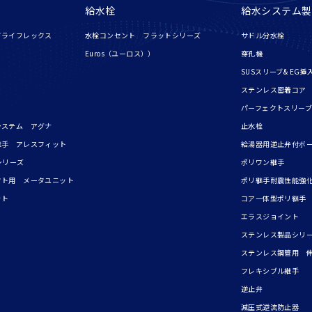
給水栓
給水システム製
ドライフレックス
水栓コンセント フラットシリーズ
サドル分水栓
Euros（ユーロス））
穿孔機
SUSスリーブ& EG挿
ステンレス密着コア
パーフェクトスリーブ
システム アグナ
止水栓
継手 アレスフィット
給湯器用逆止弁付ボ
シリーズ
ポリワン継手
フト用 メータユニット
ポリ継手耐震性能強化
ット
コア一体型ポリ継手
エラスジョイント
ステンレス製品シリ
ステンレス鋼管用 
フレキシブル継手
逆止弁
減圧式逆流防止器