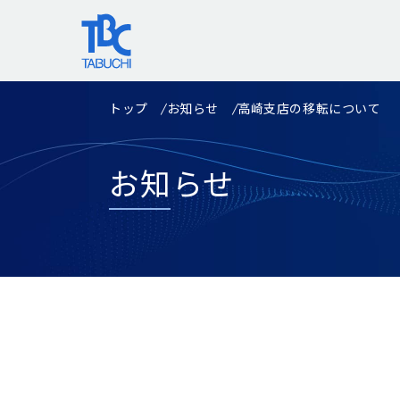
コ
ン
テ
ン
ツ
トップ
お知らせ
高崎支店の移転について
へ
ス
キ
お知らせ
ッ
プ