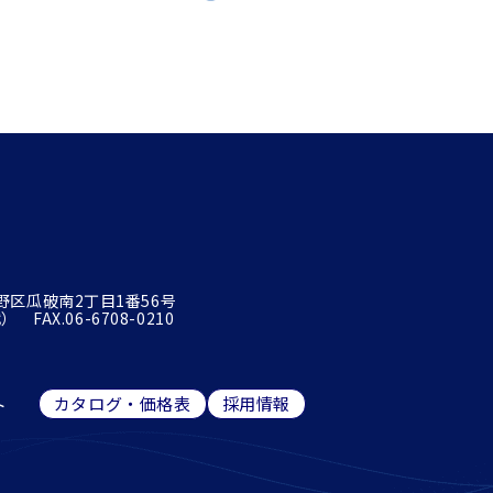
平野区瓜破南2丁目1番56号
 FAX.06-6708-0210
ト
カタログ・価格表
採用情報