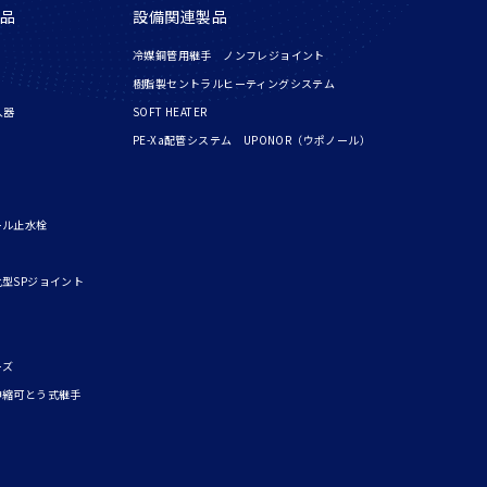
品
設備関連製品
冷媒銅管用継手 ノンフレジョイント
樹脂製セントラルヒーティングシステム
入器
SOFT HEATER
PE-Xa配管システム UPONOR（ウポノール）
ール止水栓
型SPジョイント
ーズ
伸縮可とう式継手