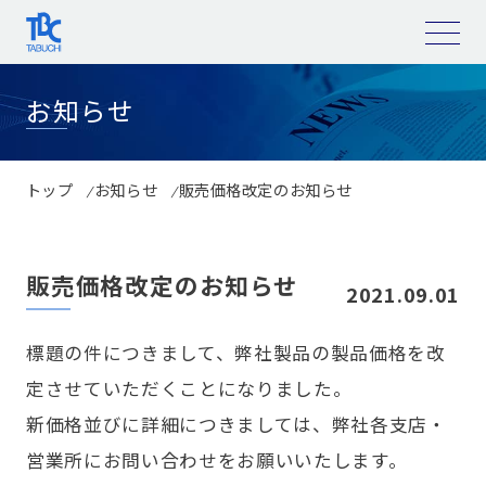
コ
ン
テ
ン
ツ
へ
お知らせ
ス
キ
ッ
プ
トップ
お知らせ
販売価格改定のお知らせ
販売価格改定のお知らせ
2021.09.01
標題の件につきまして、弊社製品の製品価格を改
定させていただくことになりました。
新価格並びに詳細につきましては、弊社各支店・
営業所にお問い合わせをお願いいたします。