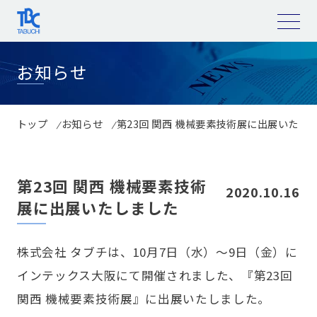
コ
ン
テ
ン
ツ
へ
お知らせ
ス
キ
ッ
プ
トップ
お知らせ
第23回 関西 機械要素技術展に出展いたし
第23回 関西 機械要素技術
2020.10.16
展に出展いたしました
株式会社 タブチは、10月7日（水）～9日（金）に
インテックス大阪にて開催されました、『第23回
関西 機械要素技術展』に出展いたしました。