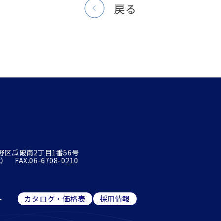
戻る
平野区瓜破南2丁目1番56号
 FAX.06-6708-0210
ト
カタログ・価格表
採用情報