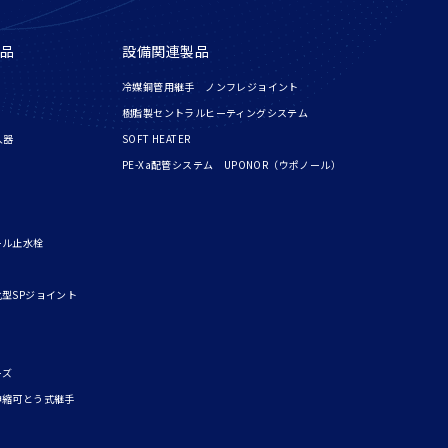
品
設備関連製品
冷媒銅管用継手 ノンフレジョイント
樹脂製セントラルヒーティングシステム
入器
SOFT HEATER
PE-Xa配管システム UPONOR（ウポノール）
ール止水栓
型SPジョイント
ーズ
伸縮可とう式継手