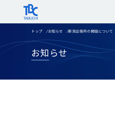
コ
ン
テ
ン
ツ
トップ
お知らせ
新潟出張所の開設について
へ
ス
キ
お知らせ
ッ
プ