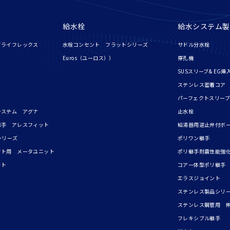
給水栓
給水システム製
ドライフレックス
水栓コンセント フラットシリーズ
サドル分水栓
Euros（ユーロス））
穿孔機
SUSスリーブ& EG挿
ステンレス密着コア
パーフェクトスリーブ
システム アグナ
止水栓
継手 アレスフィット
給湯器用逆止弁付ボ
シリーズ
ポリワン継手
フト用 メータユニット
ポリ継手耐震性能強化
ット
コア一体型ポリ継手
エラスジョイント
ステンレス製品シリ
ステンレス鋼管用 
フレキシブル継手