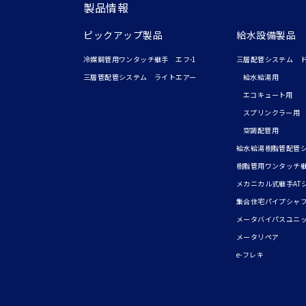
製品情報
ピックアップ製品
給水設備製品
冷媒銅管用ワンタッチ継手 エフ-1
三層配管システム 
三層管配管システム ライトエアー
給水給湯用
エコキュート用
スプリンクラー用
空調配管用
給水給湯樹脂管配管
樹脂管用ワンタッチ
メカニカル式継手AT
集合住宅パイプシャ
メータバイパスユニ
メータリペア
e-フレキ