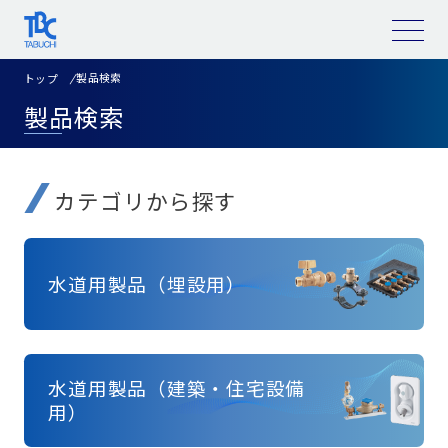
コ
ン
テ
ン
ツ
製品検索
トップ
へ
ス
製品検索
キ
ッ
プ
カテゴリから探す
水道用製品（埋設用）
水道用製品（建築・住宅設備
用）