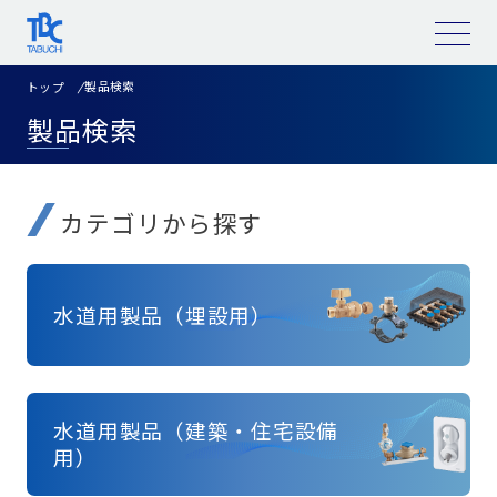
コ
ン
テ
ン
ツ
製品検索
トップ
へ
ス
製品検索
キ
ッ
プ
カテゴリから探す
水道用製品（埋設用）
水道用製品（建築・住宅設備
用）