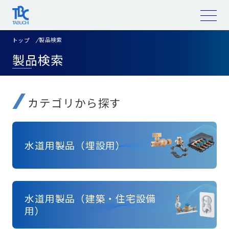
コ
ン
テ
ン
ツ
製品検索
トップ
へ
ス
製品検索
キ
ッ
プ
カテゴリから探す
水道用製品（埋設用）
水道用製品（建築・住宅設備
用）