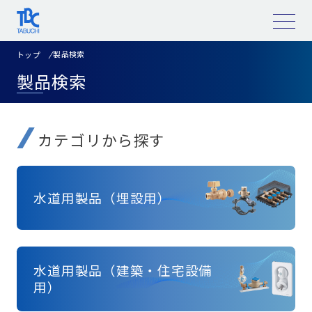
コ
ン
テ
ン
ツ
製品検索
トップ
へ
ス
製品検索
キ
ッ
プ
カテゴリから探す
水道用製品（埋設用）
水道用製品（建築・住宅設備
用）