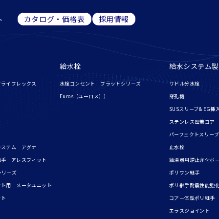
ト
カタログ・価格表
採用情報
給水栓
給水システム製
ドライフレックス
水栓コンセント フラットシリーズ
サドル分水栓
Euros（ユーロス））
穿孔機
SUSスリーブ& EG挿
ステンレス密着コア
パーフェクトスリーブ
システム アグナ
止水栓
継手 アレスフィット
給湯器用逆止弁付ボ
シリーズ
ポリワン継手
フト用 メータユニット
ポリ継手耐震性能強化
ット
コア一体型ポリ継手
エラスジョイント