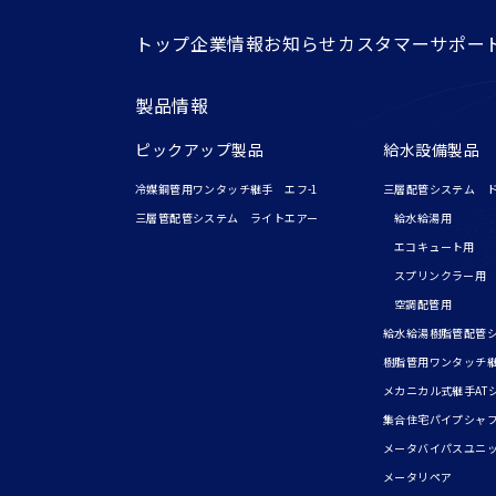
トップ
企業情報
お知らせ
カスタマーサポー
製品情報
ピックアップ製品
給水設備製品
冷媒銅管用ワンタッチ継手 エフ-1
三層配管システム 
三層管配管システム ライトエアー
給水給湯用
エコキュート用
スプリンクラー用
空調配管用
給水給湯樹脂管配管
樹脂管用ワンタッチ
メカニカル式継手AT
集合住宅パイプシャ
メータバイパスユニ
メータリペア