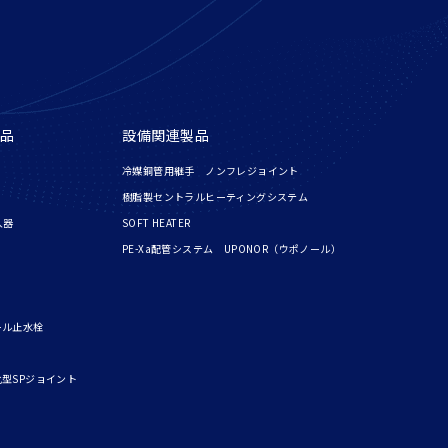
品
設備関連製品
冷媒銅管用継手 ノンフレジョイント
樹脂製セントラルヒーティングシステム
入器
SOFT HEATER
PE-Xa配管システム UPONOR（ウポノール）
ール止水栓
型SPジョイント