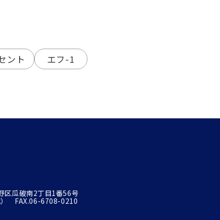
セント
エフ-1
平野区瓜破南2丁目1番56号
 FAX.06-6708-0210