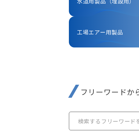
水道用製品（埋設用）
工場エアー用製品
フリーワードか