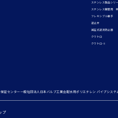
ステンレス製品シリ
ステンレス鋼管用 
フレキシブル継手
逆止弁
減圧式逆流防止器
クワトロ
クワトロ-Ⅱ
質保証センター
一般社団法人日本バルブ工業会
配水用ポリエチレン パイプシステ
ップ