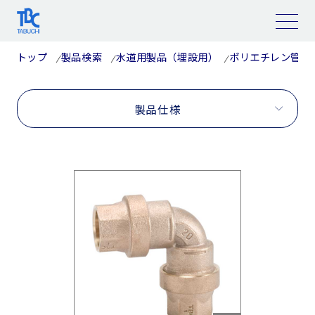
コ
ン
テ
ン
ツ
トップ
製品検索
水道用製品（埋設用）
ポリエチレン管用
へ
ス
キ
ッ
プ
製品仕様