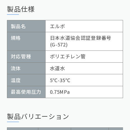
製品仕様
製品名
エルボ
規格
日本水道協会認証登録番号
(G-572)
対応管種
ポリエチレン管
流体
水道水
温度
5℃-35℃
最高使用圧力
0.75MPa
製品バリエーション