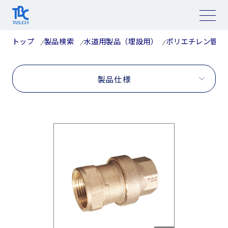
コ
ン
テ
ン
ツ
トップ
製品検索
水道用製品（埋設用）
ポリエチレン管用
へ
ス
キ
ッ
プ
製品仕様