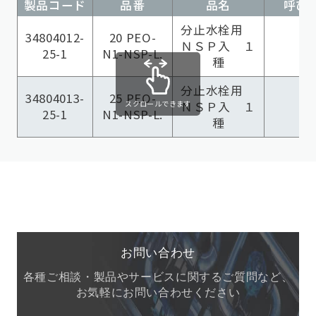
製品コード
品番
品名
呼び径
分止水栓用
34804012-
20 PEO-
ＮＳＰ入 １
25-1
N1-NSP-L.
種
分止水栓用
34804013-
25 PEO-
スクロールできます
ＮＳＰ入 １
25-1
N1-NSP-L.
種
お問い合わせ
各種ご相談・製品やサービスに関するご質問など、
お気軽にお問い合わせください