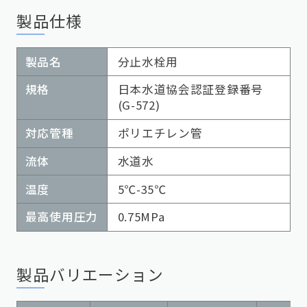
製品仕様
製品名
分止水栓用
規格
日本水道協会認証登録番号
(G-572)
対応管種
ポリエチレン管
流体
水道水
温度
5℃-35℃
最高使用圧力
0.75MPa
製品バリエーション