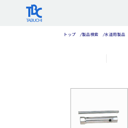
コ
ン
テ
ン
ツ
トップ
製品検索
水道用製品
へ
ス
キ
ッ
プ