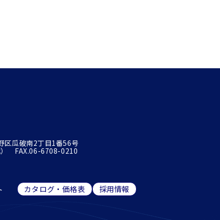
平野区瓜破南2丁目1番56号
 FAX.06-6708-0210
ト
カタログ・価格表
採用情報