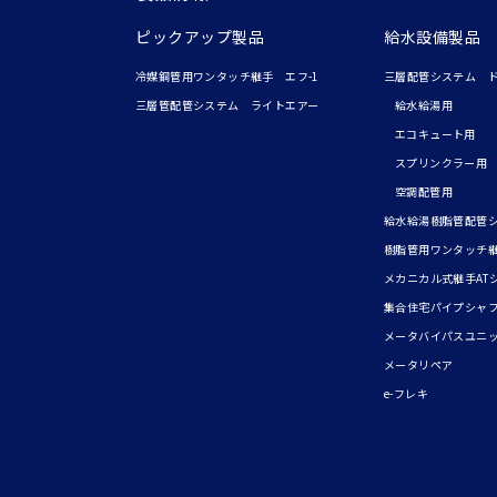
ピックアップ製品
給水設備製品
冷媒銅管用ワンタッチ継手 エフ-1
三層配管システム 
三層管配管システム ライトエアー
給水給湯用
エコキュート用
スプリンクラー用
空調配管用
給水給湯樹脂管配管
樹脂管用ワンタッチ
メカニカル式継手AT
集合住宅パイプシャ
メータバイパスユニ
メータリペア
e-フレキ