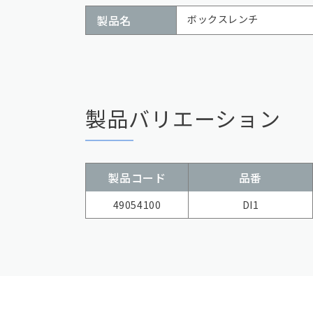
製品名
ボックスレンチ
製品バリエーション
製品コード
品番
49054100
DI1