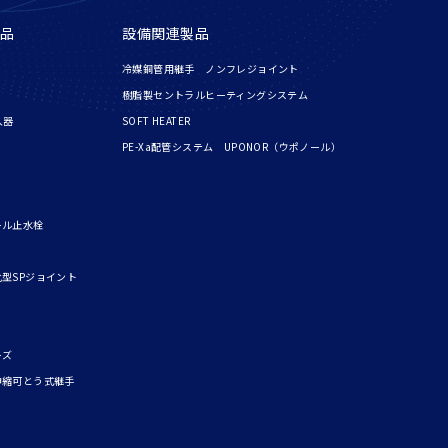
品
設備関連製品
冷媒銅管用継手 ノンフレジョイント
樹脂製セントラルヒーティングシステム
入器
SOFT HEATER
PE-Xa配管システム UPONOR（ウポノール）
ール止水栓
型SPジョイント
ーズ
伸縮可とう式継手