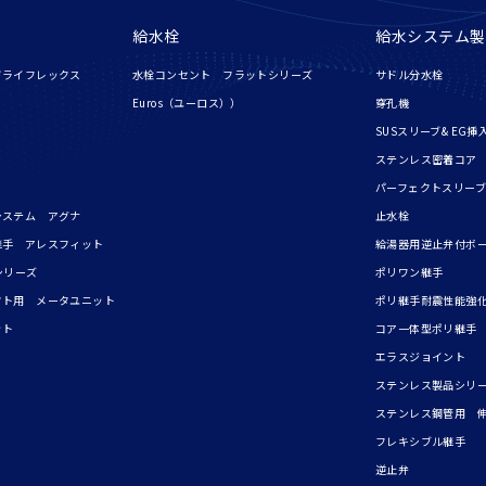
給水栓
給水システム製
ドライフレックス
水栓コンセント フラットシリーズ
サドル分水栓
Euros（ユーロス））
穿孔機
SUSスリーブ& EG挿
ステンレス密着コア
パーフェクトスリーブ
システム アグナ
止水栓
継手 アレスフィット
給湯器用逆止弁付ボ
シリーズ
ポリワン継手
フト用 メータユニット
ポリ継手耐震性能強化
ット
コア一体型ポリ継手
エラスジョイント
ステンレス製品シリ
ステンレス鋼管用 
フレキシブル継手
逆止弁