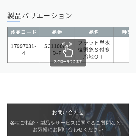
製品バリエーション
製品コード
品番
品名
呼び径
フラット単水
17997031-
SC1100NJ
栓緊急Ｓ付寒
4
D-P
冷地ＯＴ
スクロールできます
お問い合わせ
各種ご相談・製品やサービスに関するご質問など、
お気軽にお問い合わせください