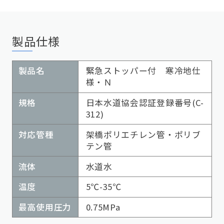
製品仕様
製品名
緊急ストッパー付 寒冷地仕
様・Ｎ
規格
日本水道協会認証登録番号(C-
312)
対応管種
架橋ポリエチレン管・ポリブ
テン管
流体
水道水
温度
5℃-35℃
最高使用圧力
0.75MPa