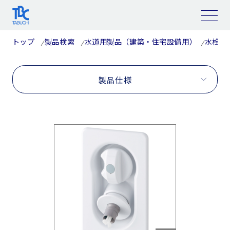
コ
ン
テ
ン
ツ
トップ
製品検索
水道用製品（建築・住宅設備用）
水栓コ
へ
ス
キ
ッ
プ
製品仕様