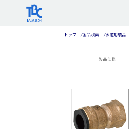
コ
ン
テ
ン
ツ
トップ
製品検索
水道用製品
へ
ス
キ
ッ
製品仕様
プ