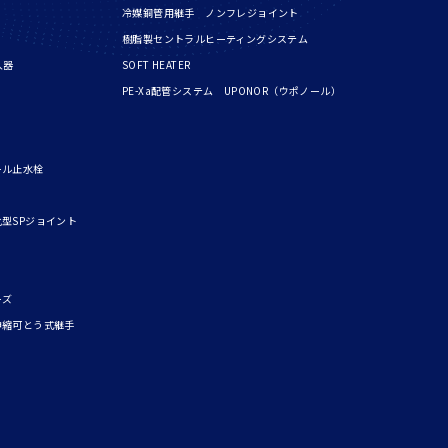
冷媒銅管用継手 ノンフレジョイント
樹脂製セントラルヒーティングシステム
入器
SOFT HEATER
PE-Xa配管システム UPONOR（ウポノール）
ール止水栓
型SPジョイント
ーズ
伸縮可とう式継手