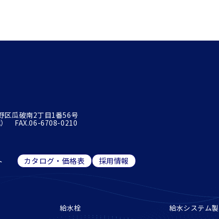
平野区瓜破南2丁目1番56号
 FAX.06-6708-0210
ト
カタログ・価格表
採用情報
給水栓
給水システム製