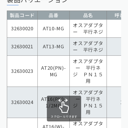
製品コード
品番
品名
呼び径
オスアダプタ
32630020
AT10-MG
ー 平行ネジ
オスアダプタ
32630021
AT13-MG
ー 平行ネジ
オスアダプタ
AT20(PN)-
ー 平行ネ
32630023
MG
ジ ＰＮ１５
用
オスアダプタ
AT16(PN)-
ー 平行ネ
32630024
16
1/2MG
ジ ＰＮ１５
用
スクロールできます
オスアダプタ
AT16(W)-