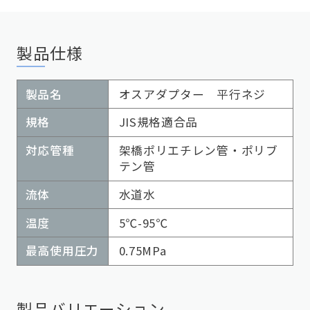
製品仕様
製品名
オスアダプター 平行ネジ
規格
JIS規格適合品
対応管種
架橋ポリエチレン管・ポリブ
テン管
流体
水道水
温度
5℃-95℃
最高使用圧力
0.75MPa
製品バリエーション