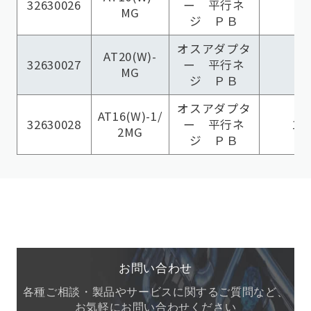
32630026
ー 平行ネ
MG
ジ ＰＢ
オスアダプタ
AT20(W)-
32630027
ー 平行ネ
MG
ジ ＰＢ
オスアダプタ
AT16(W)-1/
32630028
ー 平行ネ
16
2MG
ジ ＰＢ
お問い合わせ
各種ご相談・製品やサービスに関するご質問など、
お気軽にお問い合わせください