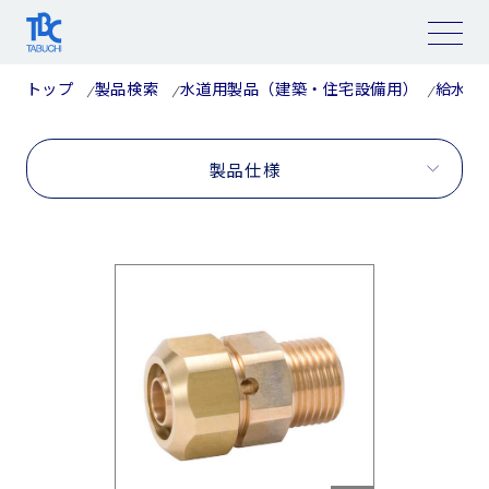
コ
ン
テ
ン
ツ
トップ
製品検索
水道用製品（建築・住宅設備用）
給水・
へ
ス
キ
ッ
プ
製品仕様