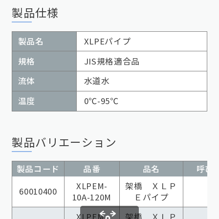
製品仕様
製品名
XLPEパイプ
規格
JIS規格適合品
流体
水道水
温度
0℃-95℃
製品バリエーション
製品コード
品番
品名
呼び径
XLPEM-
架橋 ＸＬＰ
60010400
10A-120M
Ｅパイプ
XLPEM-
架橋 ＸＬＰ