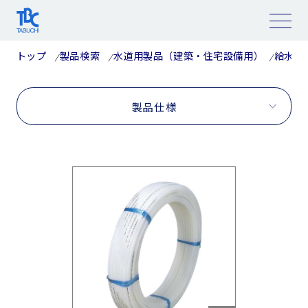
コ
ン
テ
ン
ツ
トップ
製品検索
水道用製品（建築・住宅設備用）
給水・
へ
ス
キ
ッ
プ
製品仕様