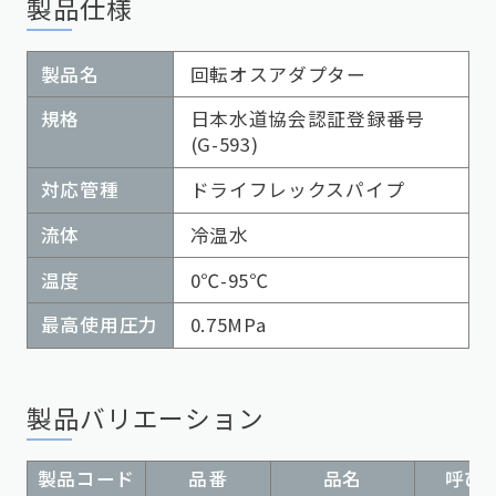
製品仕様
製品名
回転オスアダプター
規格
日本水道協会認証登録番号
(G-593)
対応管種
ドライフレックスパイプ
流体
冷温水
温度
0℃-95℃
最高使用圧力
0.75MPa
製品バリエーション
製品コード
品番
品名
呼び径