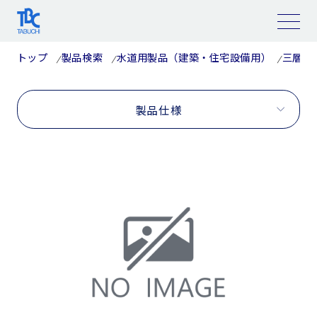
コ
ン
テ
ン
ツ
トップ
製品検索
水道用製品（建築・住宅設備用）
三層管
へ
ス
キ
ッ
プ
製品仕様