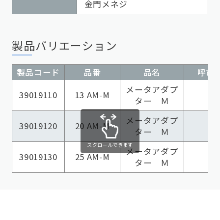
金門メネジ
製品バリエーション
製品コード
品番
品名
呼び径
メータアダプ
39019110
13 AM-M
ター Ｍ
メータアダプ
39019120
20 AM-M
ター Ｍ
スクロールできます
メータアダプ
39019130
25 AM-M
ター Ｍ