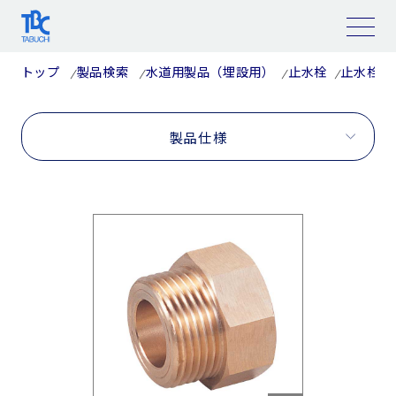
コ
ン
テ
ン
ツ
トップ
製品検索
水道用製品（埋設用）
止水栓
止水栓部
へ
ス
キ
ッ
プ
製品仕様