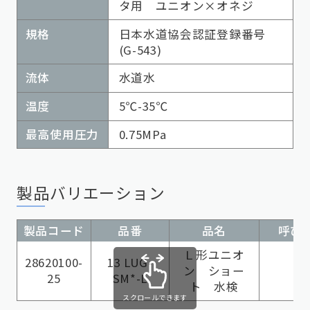
タ用 ユニオン×オネジ
規格
日本水道協会認証登録番号
(G-543)
流体
水道水
温度
5℃-35℃
最高使用圧力
0.75MPa
製品バリエーション
製品コード
品番
品名
呼び径
Ｌ形ユニオ
28620100-
13 LUG-
ン ショー
25
SM*-L
ト 水検
スクロールできます