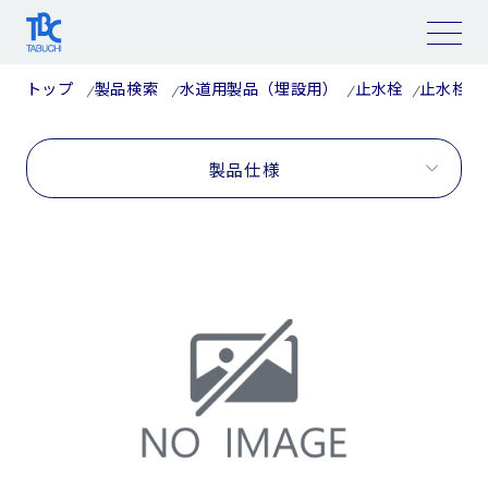
コ
ン
テ
ン
ツ
トップ
製品検索
水道用製品（埋設用）
止水栓
止水栓部
へ
ス
キ
ッ
プ
製品仕様