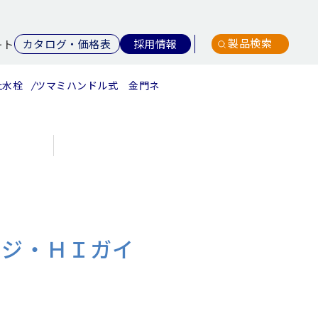
製品検索
カタログ・価格表
採用情報
ート
止水栓
ツマミハンドル式 金門ネジ・ＨＩガイドナットセット付
ネジ・ＨＩガイ