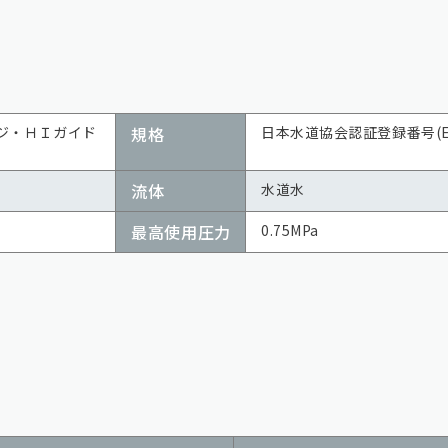
ジ・ＨＩガイド
規格
日本水道協会認証登録番号(E-3
流体
水道水
最高使用圧力
0.75MPa