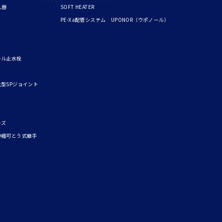
入器
SOFT HEATER
PE-Xa配管システム UPONOR（ウポノール）
ール止水栓
型SPジョイント
ーズ
伸縮可とう式継手