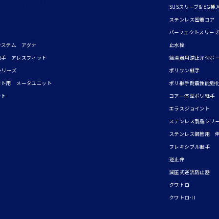
SUSスリーブ& EG挿
ステンレス密着コア
パーフェクトスリーブ
システム アグナ
止水栓
継手 アレスフィット
給湯器用逆止弁付ボ
シリーズ
ポリワン継手
フト用 メータユニット
ポリ継手耐震性能強化
ット
コア一体型ポリ継手
エラスジョイント
ステンレス製品シリ
ステンレス鋼管用 
フレキシブル継手
逆止弁
減圧式逆流防止器
クワトロ
クワトロ-Ⅱ