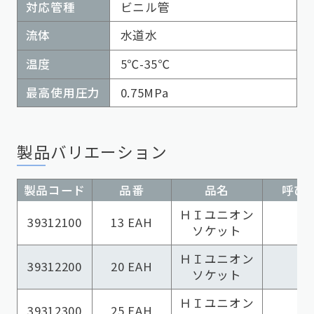
対応管種
ビニル管
流体
水道水
温度
5℃-35℃
最高使用圧力
0.75MPa
製品バリエーション
製品コード
品番
品名
呼び径
ＨＩユニオン
39312100
13 EAH
ソケット
ＨＩユニオン
39312200
20 EAH
ソケット
ＨＩユニオン
39312300
25 EAH