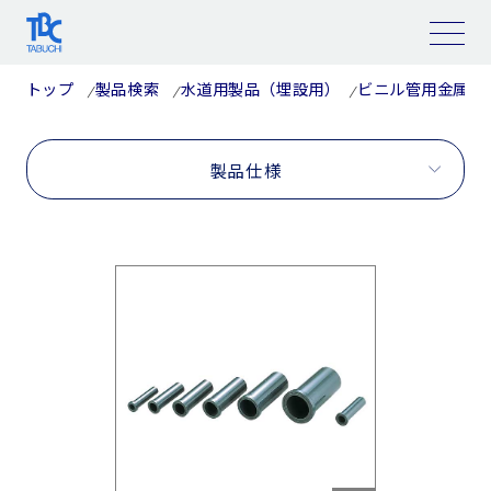
コ
ン
テ
ン
ツ
トップ
製品検索
水道用製品（埋設用）
ビニル管用金属継
へ
ス
キ
ッ
プ
製品仕様