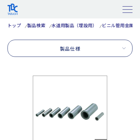
コ
ン
テ
ン
ツ
トップ
製品検索
水道用製品（埋設用）
ビニル管用金属継
へ
ス
キ
ッ
プ
製品仕様