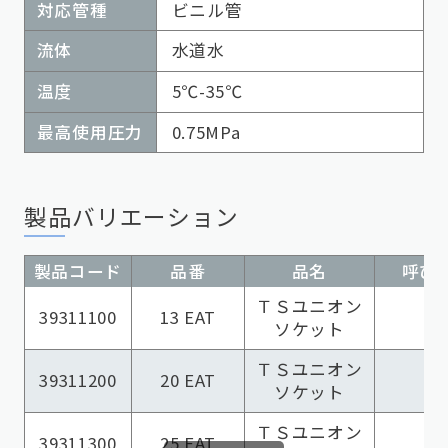
対応管種
ビニル管
流体
水道水
温度
5℃-35℃
最高使用圧力
0.75MPa
製品バリエーション
製品コード
品番
品名
呼び径
ＴＳユニオン
39311100
13 EAT
ソケット
ＴＳユニオン
39311200
20 EAT
ソケット
ＴＳユニオン
39311300
25 EAT