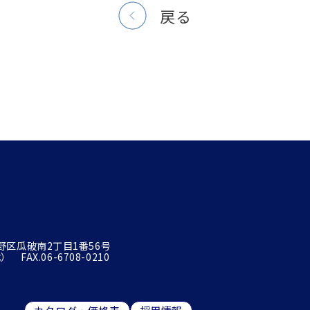
戻る
平野区瓜破南2丁目1番56号
 FAX.06-6708-0210