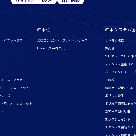
ト
カタログ・価格表
採用情報
給水栓
給水システム製
ドライフレックス
水栓コンセント フラットシリーズ
サドル分水栓
Euros（ユーロス））
穿孔機
SUSスリーブ& EG挿
ステンレス密着コア
パーフェクトスリーブ
システム アグナ
止水栓
継手 アレスフィット
給湯器用逆止弁付ボ
シリーズ
ポリワン継手
フト用 メータユニット
ポリ継手耐震性能強化
ット
コア一体型ポリ継手
エラスジョイント
ステンレス製品シリ
ステンレス鋼管用 