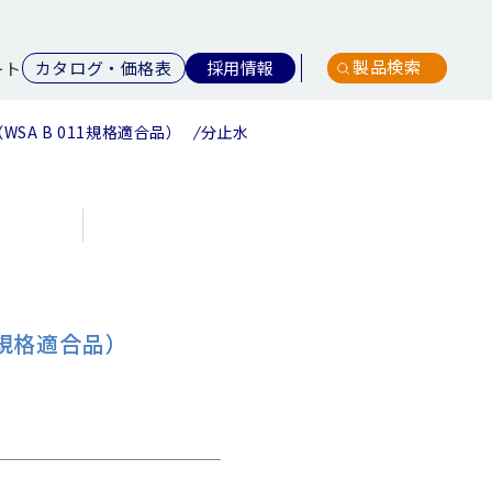
製品検索
カタログ・価格表
採用情報
ート
SA B 011規格適合品）
分止水栓用
回転式分止水栓用
回転
1規格適合品）