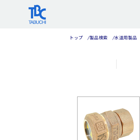
コ
ン
テ
ン
ツ
トップ
製品検索
水道用製品
へ
ス
キ
ッ
プ