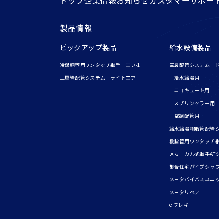
トップ
企業情報
お知らせ
カスタマーサポー
製品情報
ピックアップ製品
給水設備製品
冷媒銅管用ワンタッチ継手 エフ-1
三層配管システム 
三層管配管システム ライトエアー
給水給湯用
エコキュート用
スプリンクラー用
空調配管用
給水給湯樹脂管配管
樹脂管用ワンタッチ
メカニカル式継手AT
集合住宅パイプシャ
メータバイパスユニ
メータリペア
e-フレキ