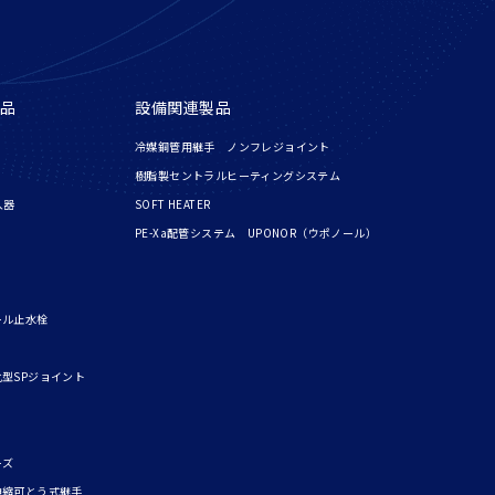
品
設備関連製品
冷媒銅管用継手 ノンフレジョイント
樹脂製セントラルヒーティングシステム
入器
SOFT HEATER
PE-Xa配管システム UPONOR（ウポノール）
ール止水栓
型SPジョイント
ーズ
伸縮可とう式継手