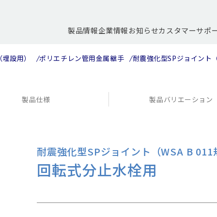
製品情報
企業情報
お知らせ
カスタマーサポ
（埋設用）
ポリエチレン管用金属継手
耐震強化型SPジョイント（W
製品仕様
製品バリエーション
耐震強化型SPジョイント（WSA B 01
回転式分止水栓用