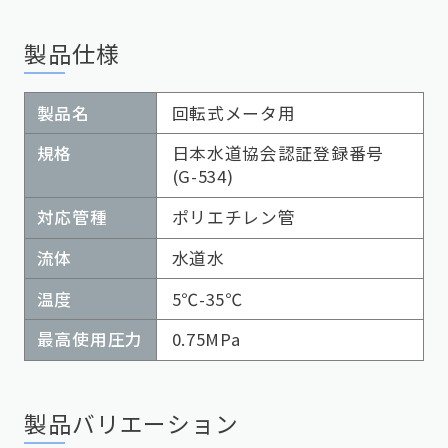
製品仕様
製品名
回転式メータ用
規格
日本水道協会認証登録番号
(G-534)
対応管種
ポリエチレン管
流体
水道水
温度
5℃-35℃
最高使用圧力
0.75MPa
製品バリエーション