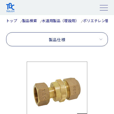
コ
ン
テ
ン
ツ
トップ
製品検索
水道用製品（埋設用）
ポリエチレン管用
へ
ス
キ
ッ
プ
製品仕様