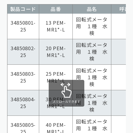
製品コード
品番
品名
呼び径
回転式メータ
34850801-
13 PEM-
用 １種 水
25
MR1*-L
検
回転式メータ
34850802-
20 PEM-
用 １種 水
25
MR1*-L
検
回転式メータ
34850803-
25 PEM-
用 １種 水
25
MR1*-L
検
回転式メータ
34850804-
30 PEM-
スクロールできます
用 １種 水
25
MR1*-L
検
回転式メータ
34850805-
40 PEM-
用 １種 水
25
MR1*-L